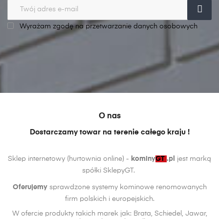
Wyrażam zgodę na przetwarzanie danych osobowych
O nas
Dostarczamy towar na terenie całego kraju !
Sklep internetowy (hurtownia online) -
kominy
GT
.pl
jest marką
spółki SklepyGT.
Oferujemy
sprawdzone systemy kominowe renomowanych
firm polskich i europejskich.
W ofercie produkty takich marek jak: Brata, Schiedel, Jawar,