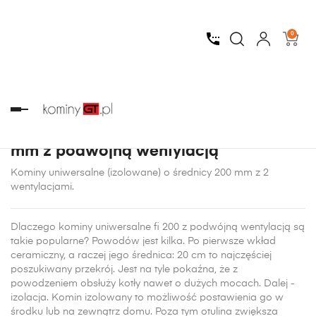
0
Strona główna
Kominy
Kominy uniwersalne
średnica 200
z 2 wentylacjami
Toggle
navigation
Uniwersalne kominy ceramiczne fi 200
mm z podwójną wentylacją
Kominy
uniwersalne
(izolowane) o średnicy
200 mm z 2
wentylacjami
.
Dlaczego kominy uniwersalne fi 200 z podwójną wentylacją są
takie popularne? Powodów jest kilka. Po pierwsze wkład
ceramiczny, a raczej jego średnica: 20 cm to najczęściej
poszukiwany przekrój. Jest na tyle pokaźna, że z
powodzeniem obsłuży kotły nawet o dużych mocach. Dalej -
izolacja. Komin izolowany to możliwość postawienia go w
środku lub na zewnątrz domu. Poza tym otulina zwiększa