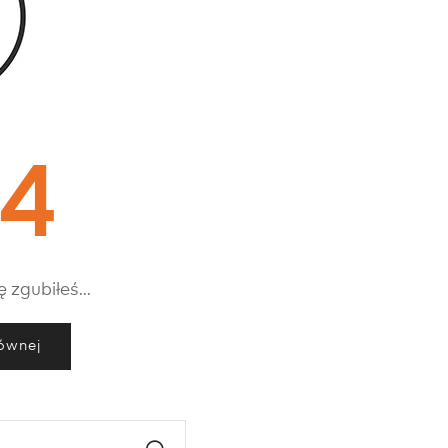
 4
 zgubiłeś...
łównej