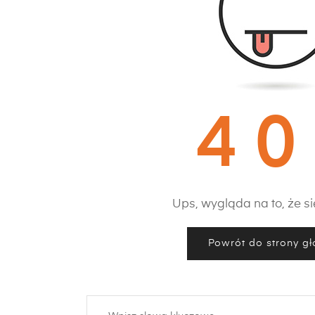
4 0
Ups, wygląda na to, że się
Powrót do strony g