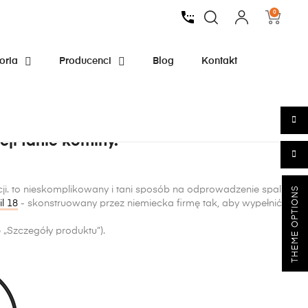
0
oria
Producenci
Blog
Kontakt
ji tanie kominy.
THEME OPTIONS
i. to nieskomplikowany i tani sposób na odprowadzenie spalin z
l 18
- skonstruowany przez niemiecka firmę tak, aby wypełnić
 „Szczegóły produktu”).