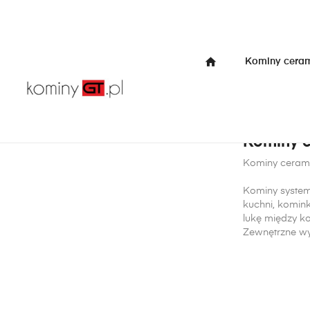
home
Kominy cera
Strona główna
Kominy
Kominek, piec, koza
średnica 180
Kominy c
Kominy ceramic
Kominy system
kuchni, komin
lukę między 
Zewnętrzne wym