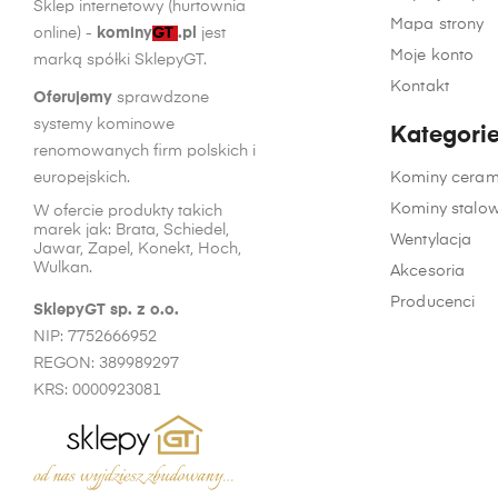
Sklep internetowy (hurtownia
Mapa strony
online) -
kominy
GT
.pl
jest
Moje konto
marką spółki SklepyGT.
Kontakt
Oferujemy
sprawdzone
systemy kominowe
Kategori
renomowanych firm polskich i
europejskich.
Kominy ceram
Kominy stalo
W ofercie produkty takich
marek jak: Brata, Schiedel,
Wentylacja
Jawar, Zapel, Konekt, Hoch,
Wulkan.
Akcesoria
Producenci
SklepyGT sp. z o.o.
NIP: 7752666952
REGON: 389989297
KRS: 0000923081