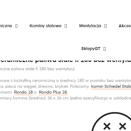
miczne
Kominy stalowe
Wentylacja
Akces
bez wentylacji
SklepyGT
eramiczne paliwa stałe fi 180 bez wentylac
zne paliwa stałe fi 180 bez wentylacji
owe z kształtką ceramiczną o średnicy 180 w pustaku bez wentylacj
ka, pieca na węgiel, drewno, brykiet. Polecamy
komin Schiedel Stabi
komami
Rondo 18
a
Rondo Plus 18
.
iary komina (średnio): 36 x 36 cm (pełna specyfikacja w zakładce