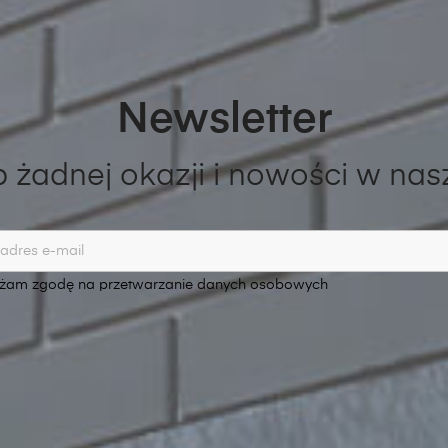
Newsletter
 żadnej okazji i nowości w nas
am zgodę na przetwarzanie danych osobowych