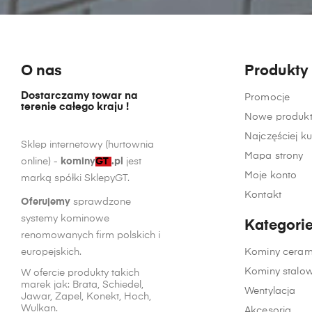
O nas
Produkty
Dostarczamy towar na
Promocje
terenie całego kraju !
Nowe produkt
Najczęściej 
Sklep internetowy (hurtownia
Mapa strony
online) -
kominy
GT
.pl
jest
Moje konto
marką spółki SklepyGT.
Kontakt
Oferujemy
sprawdzone
systemy kominowe
Kategori
renomowanych firm polskich i
europejskich.
Kominy ceram
Kominy stalo
W ofercie produkty takich
marek jak: Brata, Schiedel,
Wentylacja
Jawar, Zapel, Konekt, Hoch,
Wulkan.
Akcesoria