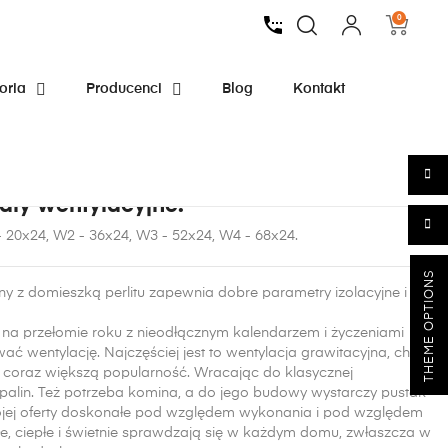
0
oria
Producenci
Blog
Kontakt
ały wentylacyjne.
- 20x24, W2 - 36x24, W3 - 52x24, W4 - 68x24.
THEME OPTIONS
nany z domieszką perlitu zapewnia dobre parametry izolacyjne i
 na przełomie roku z nieodłącznym kalendarzem i życzeniami
wać wentylację
. Najczęściej jest to
wentylacja grawitacyjna
, choć
s coraz większą popularność. Wracając do klasycznej
palin. Też potrzeba komina, a do jego budowy wystarczy pustak
ej oferty
doskonałe pod względem wykonania i pod względem
łe, ciepłe i świetnie sprawdzają się w każdym domu, zwłaszcza w