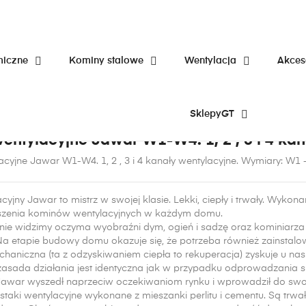
miczne
Kominy stalowe
Wentylacja
Akces
tylacja
SklepyGT
wentylacyjne Jawar W1-W4. 1, 2 , 3 i 4 kan
lacyjne Jawar W1-W4
. 1, 2 , 3 i 4 kanały wentylacyjne.
Wymiary
: W1 
cyjny Jawar to mistrz w swojej klasie. Lekki, ciepły i trwały. Wyko
szenia kominów wentylacyjnych w każdym domu.
nie widzimy oczyma wyobraźni dym, ogień i sadzę oraz kominiarza
Na etapie budowy domu okazuje się, że potrzeba również
zainstalo
chaniczna (ta z odzyskiwaniem ciepła to rekuperacja) zyskuje u na
 zasada działania jest identyczna jak w przypadku odprowadzania s
 Jawar wyszedł naprzeciw oczekiwaniom rynku i wprowadził do swoj
staki wentylacyjne
wykonane z mieszanki
perlitu i cementu
. Są trwa