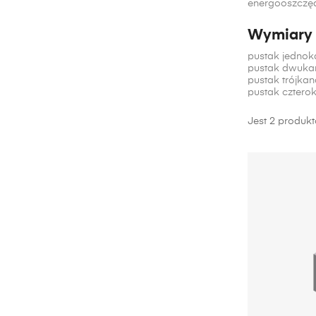
energooszczę
Wymiary 
pustak jednok
pustak dwukan
pustak trójka
pustak cztero
Jest 2 produk