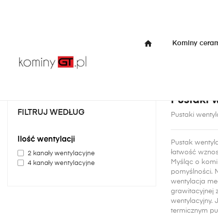
home
Kominy cera
Strona główna
Marki
Kominy Jawar
Tynki zewnętrzne
Wen
Pustaki 
FILTRUJ WEDŁUG
Pustaki wenty
Ilość wentylacji
Pustak wentyla
łatwość wzno
2 kanały wentylacyjne
Myśląc o komi
4 kanały wentylacyjne
pomyślności. 
wentylacja me
grawitacyjnej
wentylacyjny.
termicznym pu