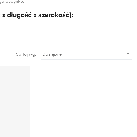
go budynku.
 długość x szerokość):

Sortuj wg:
Dostępne