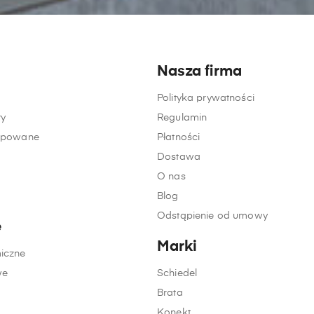
Nasza firma
Polityka prywatności
y
Regulamin
kupowane
Płatności
Dostawa
O nas
Blog
Odstąpienie od umowy
e
Marki
iczne
we
Schiedel
Brata
Konekt