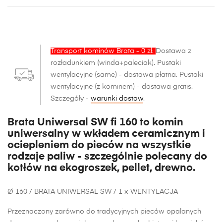
Transport kominów Brata - 0 zł.
Dostawa
z
rozładunkiem
(winda+paleciak). Pustaki
wentylacyjne (same) - dostawa płatna. Pustaki
wentylacyjne (z kominem) - dostawa gratis.
Szczegóły -
warunki dostaw
.
Brata Uniwersal SW fi 160 to komin
uniwersalny w wkładem ceramicznym i
ociepleniem do pieców na wszystkie
rodzaje paliw - szczególnie polecany do
kotłów na ekogroszek, pellet, drewno.
Ø 160 / BRATA UNIWERSAL SW / 1 x WENTYLACJA
Przeznaczony zarówno do tradycyjnych pieców opalanych