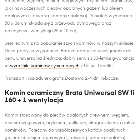
drewnem, węglem, miałem węglowym, brykietem i kominków,
jak i nowoczesnych pieców opalanych gazem lub olejem
opałowym (z otwartą komorą spalania). Pustak o wymiarach
50 x 36 cm składa się z przewodu dymowego oraz
pojedynczej wentylacji (25 x 10 cm)
Jest jednym z najpopularniejszych kominów w naszym sklepie.
Duża precyzja wykonania. Bardzo dobry stosunek jakości do
ceny. Uniwersalna średnica, dobry serwis i 30-letnia gwarancja
to
wyróżniki kominów systemowych
z Ustki i Topólki.
Transport i rozładunek gratis.Dostawa 2-4 dni robocze.
Komin ceramiczny Brata Uniwersal SW fi
160 + 1 wentylacja
Komin stosowany do pieców opalanych drewnem, węglem,
miałem węglowym, brykietem, pelletem, ekogroszkiem, a także
kominków. Polecany do współczesnych kotłów opalanych
gazem lub olejem opałowym (z otwartą komorą spalania).