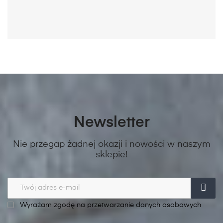
Newsletter
Nie przegap żadnej okazji i nowości w naszym
sklepie!
Wyrażam zgodę na przetwarzanie danych osobowych