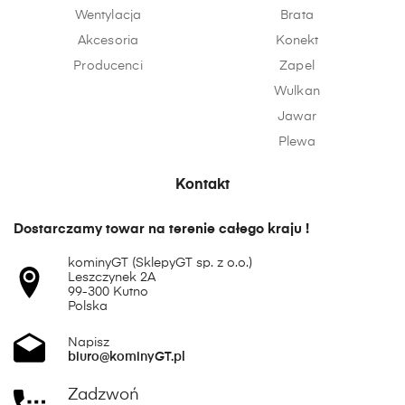
Wentylacja
Brata
Akcesoria
Konekt
Producenci
Zapel
Wulkan
Jawar
Plewa
Kontakt
Dostarczamy towar na terenie całego kraju !
kominyGT (SklepyGT sp. z o.o.)
Leszczynek 2A
99-300 Kutno
Polska
Napisz
biuro@kominyGT.pl
Zadzwoń