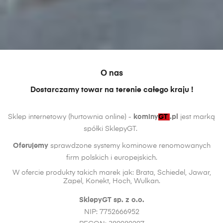
O nas
Dostarczamy towar na terenie całego kraju !
Sklep internetowy (hurtownia online) -
kominy
GT
.pl
jest marką
spółki SklepyGT.
Oferujemy
sprawdzone systemy kominowe renomowanych
firm polskich i europejskich.
W ofercie produkty takich marek jak: Brata, Schiedel, Jawar,
Zapel, Konekt, Hoch, Wulkan.
SklepyGT sp. z o.o.
NIP: 7752666952