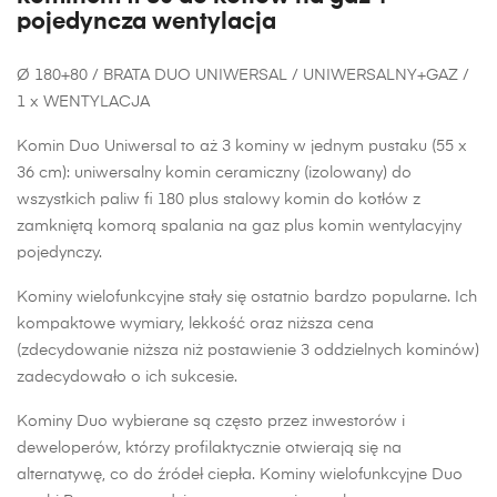
pojedyncza wentylacja
Ø 180+80 / BRATA DUO UNIWERSAL / UNIWERSALNY+GAZ /
1 x WENTYLACJA
Komin Duo Uniwersal to aż 3 kominy w jednym pustaku (55 x
36 cm): uniwersalny komin ceramiczny (izolowany) do
wszystkich paliw fi 180 plus stalowy komin do kotłów z
zamkniętą komorą spalania na gaz plus komin wentylacyjny
pojedynczy.
Kominy wielofunkcyjne stały się ostatnio bardzo popularne. Ich
kompaktowe wymiary, lekkość oraz niższa cena
(zdecydowanie niższa niż postawienie 3 oddzielnych kominów)
zadecydowało o ich sukcesie.
Kominy Duo wybierane są często przez inwestorów i
deweloperów, którzy profilaktycznie otwierają się na
alternatywę, co do źródeł ciepła. Kominy wielofunkcyjne Duo