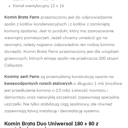
Kanał wentylacyjny 12 x 16
Komin Brata Ferro
przeznaczony jest do odprowadzania
spalin z kotłów kondensacyjnych i z kotłów z zamkniętą
komorą spalania. Jest to produkt, który ma zastosowanie
wewnątrz pomieszczeń. Jeżeli chcemy umieścić go na
zewnątrz, należy najpierw odpowiednio ten rodzaj komina
docieplić. Komin Brata Ferro przeznaczony jest dla urządzeń
grzewczych, których emisja spalin nie przekracza 200 stopni
Celsjusza.
Kominy serii Ferro
są przemyślaną konstrukcją oparta na
kwasoodpornych rurach stalowych
o długości 1 mb (możliwe
jest przedłużenie komina o 0,5 mb). Łatwość montażu i
demontażu oraz niezwykłą szczelność zapewniają specjalne
uszczelki. Nie tylko stabilizują ciąg spalinowy, ale również
zapewniają łatwą instalację i deinstalację systemu.
Komin Brata Duo Uniwersal 180 + 80 z