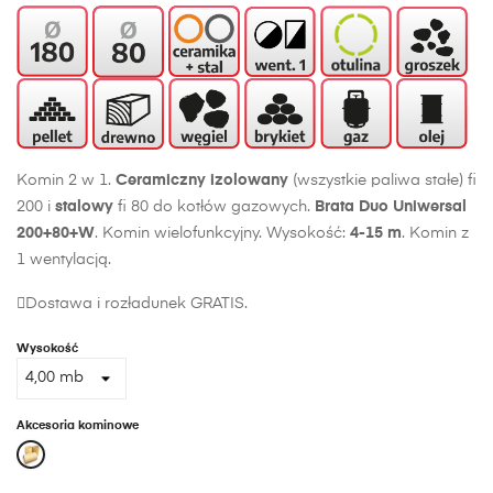
Komin 2 w 1.
Ceramiczny izolowany
(wszystkie paliwa stałe) fi
200 i
stalowy
fi 80 do kotłów gazowych.
Brata
Duo Uniwersal
200+80+W
. Komin wielofunkcyjny. Wysokość:
4-15 m
. Komin z
1 wentylacją.
Dostawa i rozładunek GRATIS.
Wysokość
Akcesoria kominowe
Trójnik
Płyta
Górna
45
wspornikowa
wyczystka
stopni