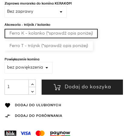
(pod
Zaprawa murarska do komina KERAKOM
klinkier)
Akcesoria - trójnik / kolanko
Ferro K - kolanko (*sprawdź opis poniżej)
Ferro T - trójnik (*sprawdź opis poniżej)
Powiększenie komina
Dodaj do koszyka

DODAJ DO ULUBIONYCH

DODAJ DO PORÓWNANIA