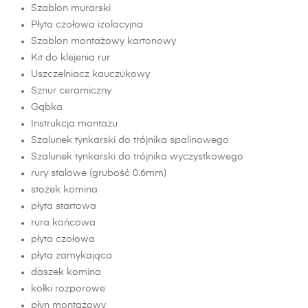
Szablon murarski
Płyta czołowa izolacyjna
Szablon montażowy kartonowy
Kit do klejenia rur
Uszczelniacz kauczukowy
Sznur ceramiczny
Gąbka
Instrukcja montażu
Szalunek tynkarski do trójnika spalinowego
Szalunek tynkarski do trójnika wyczystkowego
rury stalowe (grubość 0.6mm)
stożek komina
płyta startowa
rura końcowa
płyta czołowa
płyta zamykająca
daszek komina
kołki rozporowe
płyn montażowy