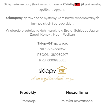
Sklep internetowy (hurtownia online) -
kominy
GT
.pl
jest marką
spółki SklepyGT.
Oferujemy
sprawdzone systemy kominowe renomowanych
firm polskich i europejskich.
W ofercie produkty takich marek jak: Brata, Schiedel, Jawar,
Zapel, Konekt, Hoch, Wulkan.
SklepyGT sp. z o.o.
NIP: 7752666952
REGON: 389989297
KRS: 0000923081
Produkty
Nasza firma
Promocje
Polityka prywatności