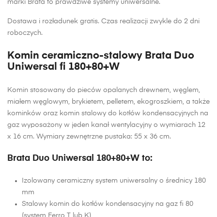
marki Brata to prawdziwe systemy uniwersalne.
Dostawa i rozładunek gratis. Czas realizacji zwykle do 2 dni
roboczych.
Komin ceramiczno-stalowy Brata Duo
Uniwersal fi 180+80+W
Komin stosowany do pieców opalanych drewnem, węglem,
miałem węglowym, brykietem, pelletem, ekogroszkiem, a także
kominków oraz komin stalowy do kotłów kondensacyjnych na
gaz wyposażony w jeden kanał wentylacyjny o wymiarach 12
x 16 cm. Wymiary zewnętrzne pustaka: 55 x 36 cm.
Brata Duo Uniwersal 180+80+W to:
Izolowany ceramiczny system uniwersalny o średnicy 180
mm
Stalowy komin do kotłów kondensacyjny na gaz fi 80
(system Ferro T lub K)