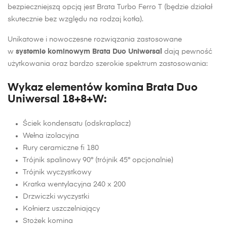
bezpieczniejszą opcją jest Brata Turbo Ferro T (będzie działał
skutecznie bez względu na rodzaj kotła).
Unikatowe i nowoczesne rozwiązania zastosowane
w
systemie kominowym Brata Duo Uniwersal
dają pewność
użytkowania oraz bardzo szerokie spektrum zastosowania:
Wykaz elementów komina Brata Duo
Uniwersal 18+8+W:
Ściek kondensatu (odskraplacz)
Wełna izolacyjna
Rury ceramiczne fi 180
Trójnik spalinowy 90° (trójnik 45° opcjonalnie)
Trójnik wyczystkowy
Kratka wentylacyjna 240 x 200
Drzwiczki wyczystki
Kołnierz uszczelniający
Stożek komina