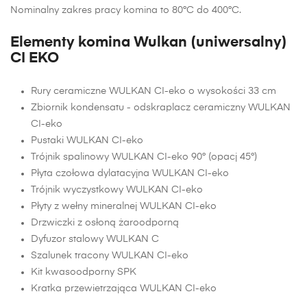
Nominalny zakres pracy komina to 80°C do 400°C.
Elementy komina Wulkan (uniwersalny)
CI EKO
Rury ceramiczne WULKAN CI-eko o wysokości 33 cm
Zbiornik kondensatu - odskraplacz ceramiczny WULKAN
CI-eko
Pustaki WULKAN CI-eko
Trójnik spalinowy WULKAN CI-eko 90° (opacj 45°)
Płyta czołowa dylatacyjna WULKAN CI-eko
Trójnik wyczystkowy WULKAN CI-eko
Płyty z wełny mineralnej WULKAN CI-eko
Drzwiczki z osłoną żaroodporną
Dyfuzor stalowy WULKAN C
Szalunek tracony WULKAN CI-eko
Kit kwasoodporny SPK
Kratka przewietrzająca WULKAN CI-eko