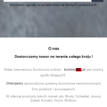
Wyrażam zgodę na przetwarzanie danych osobowych
O nas
Dostarczamy towar na terenie całego kraju !
Sklep internetowy (hurtownia online) -
kominy
GT
.pl
jest marką
spółki SklepyGT.
Oferujemy
sprawdzone systemy kominowe renomowanych
firm polskich i europejskich.
W ofercie produkty takich marek jak: Brata, Schiedel, Jawar,
Zapel, Konekt, Hoch, Wulkan.