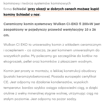
kominowy i twórca systemów kominowych
firma
Schiedel
(
przy okazji w dobrych cenach możesz kupić
kominy Schiedel u nas
).
Ceramiczny komin systemowy Wulkan Ci-EKO fi 200+W jest
zaopatrzony w pojedynczy przewód wentylacyjny 10 x 26
cm.
Wulkan CI EKO to uniwersalny komin z wkładem ceramicznym
i ociepleniem - co oznacza, że jest kominem uniwersalnym do
wszystkich paliw. My polecamy go szczególnie do kotłów na
ekogroszek, pellet oraz kominków z płaszczem wodnym.
Komin jest prosty w montażu, o lekkiej konstrukcji obudowy
(pustaki keramzytobetonowe). Posiada europejski certyfikat
CE. Jest odporny na działanie kondensatów, wysokich
temperatur. bardzo szybko osiąga odpowiedni ciąg, a dzięki
otulinie z wełny mineralnej stygnie wolniej, utrzymując ciąg na
stałym poziomie. Jest odporny na pożar sadzy.