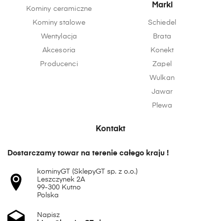
Marki
Kominy ceramiczne
Kominy stalowe
Schiedel
Wentylacja
Brata
Akcesoria
Konekt
Producenci
Zapel
Wulkan
Jawar
Plewa
Kontakt
Dostarczamy towar na terenie całego kraju !
kominyGT (SklepyGT sp. z o.o.)
Leszczynek 2A
99-300 Kutno
Polska
Napisz