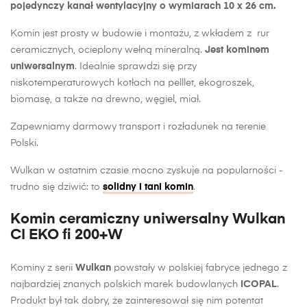
pojedynczy kanał wentylacyjny o wymiarach 10 x 26 cm.
Komin jest prosty w budowie i montażu, z wkładem z rur
ceramicznych, ocieplony wełną mineralną.
Jest kominem
uniwersalnym
. Idealnie sprawdzi się przy
niskotemperaturowych kotłach na pelllet, ekogroszek,
biomasę, a także na drewno, węgiel, miał.
Zapewniamy darmowy transport i rozładunek na terenie
Polski.
Wulkan w ostatnim czasie mocno zyskuje na popularności -
trudno się dziwić: to
solidny i tani komin
.
Komin ceramiczny uniwersalny Wulkan
CI EKO fi 200+W
Kominy z serii
Wulkan
powstały w polskiej fabryce jednego z
najbardziej znanych polskich marek budowlanych
ICOPAL
.
Produkt był tak dobry, że zainteresował się nim potentat