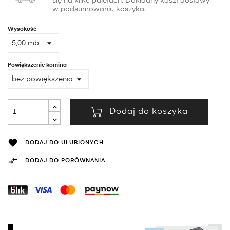
się na kilku paletach. Dokładny koszt dostawy -
w podsumowaniu koszyka.
Wysokość
Powiększenie komina
Dodaj do koszyka

DODAJ DO ULUBIONYCH

DODAJ DO PORÓWNANIA