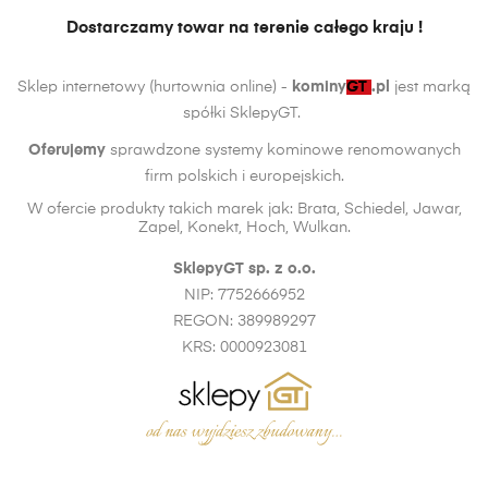
Dostarczamy towar na terenie całego kraju !
Sklep internetowy (hurtownia online) -
kominy
GT
.pl
jest marką
spółki SklepyGT.
Oferujemy
sprawdzone systemy kominowe renomowanych
firm polskich i europejskich.
W ofercie produkty takich marek jak: Brata, Schiedel, Jawar,
Zapel, Konekt, Hoch, Wulkan.
SklepyGT sp. z o.o.
NIP: 7752666952
REGON: 389989297
KRS: 0000923081