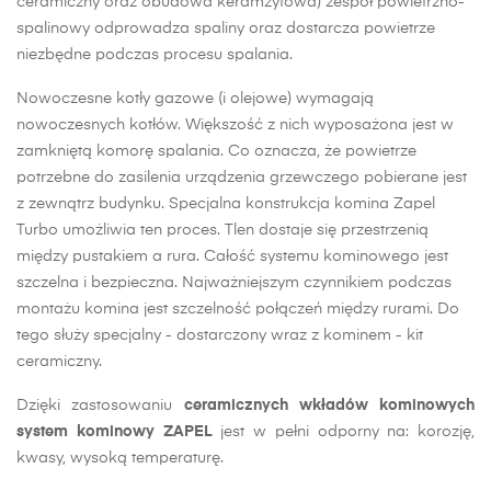
ceramiczny oraz obudowa keramzytowa) zespół powietrzno-
spalinowy odprowadza spaliny oraz dostarcza powietrze
niezbędne podczas procesu spalania.
Nowoczesne kotły gazowe (i olejowe) wymagają
nowoczesnych kotłów. Większość z nich wyposażona jest w
zamkniętą komorę spalania. Co oznacza, że powietrze
potrzebne do zasilenia urządzenia grzewczego pobierane jest
z zewnątrz budynku. Specjalna konstrukcja komina Zapel
Turbo umożliwia ten proces. Tlen dostaje się przestrzenią
między pustakiem a rura. Całość systemu kominowego jest
szczelna i bezpieczna. Najważniejszym czynnikiem podczas
montażu komina jest szczelność połączeń między rurami. Do
tego służy specjalny - dostarczony wraz z kominem - kit
ceramiczny.
Dzięki zastosowaniu
ceramicznych wkładów kominowych
system kominowy ZAPEL
jest w pełni odporny na: korozję,
kwasy, wysoką temperaturę.