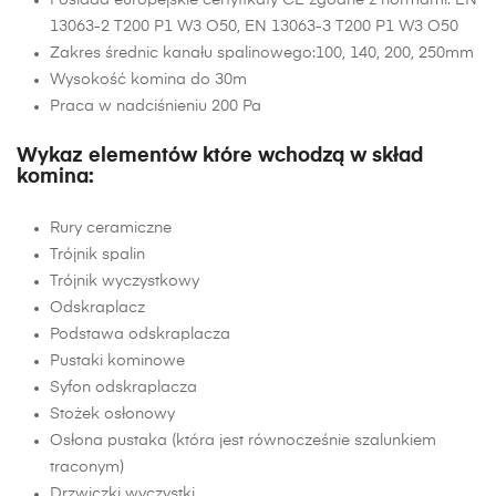
Posiada europejskie certyfikaty CE zgodne z normami: EN
13063-2 T200 P1 W3 O50, EN 13063-3 T200 P1 W3 O50
Zakres średnic kanału spalinowego:100, 140, 200, 250mm
Wysokość komina do 30m
Praca w nadciśnieniu 200 Pa
Wykaz elementów które wchodzą w skład
komina:
Rury ceramiczne
Trójnik spalin
Trójnik wyczystkowy
Odskraplacz
Podstawa odskraplacza
Pustaki kominowe
Syfon odskraplacza
Stożek osłonowy
Osłona pustaka (która jest równocześnie szalunkiem
traconym)
Drzwiczki wyczystki