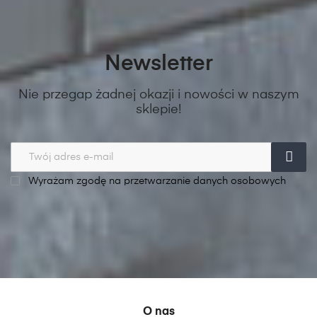
Newsletter
Nie przegap żadnej okazji i nowości w naszym
sklepie!
Wyrażam zgodę na przetwarzanie danych osobowych
O nas