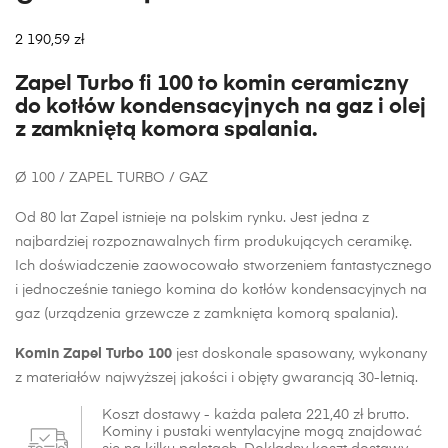
2 190,59 zł
Zapel Turbo fi 100 to komin ceramiczny
do kotłów kondensacyjnych na gaz i olej
z zamkniętą komora spalania.
Ø 100 / ZAPEL TURBO / GAZ
Od 80 lat Zapel istnieje na polskim rynku. Jest jedna z
najbardziej rozpoznawalnych firm produkujących ceramikę.
Ich doświadczenie zaowocowało stworzeniem fantastycznego
i jednocześnie taniego komina do kotłów kondensacyjnych na
gaz (urządzenia grzewcze z zamknięta komorą spalania).
Komin Zapel Turbo 100
jest doskonale spasowany, wykonany
z materiałów najwyższej jakości i objęty gwarancją 30-letnią.
Koszt dostawy - każda paleta 221,40 zł brutto.
Kominy i pustaki wentylacyjne mogą znajdować