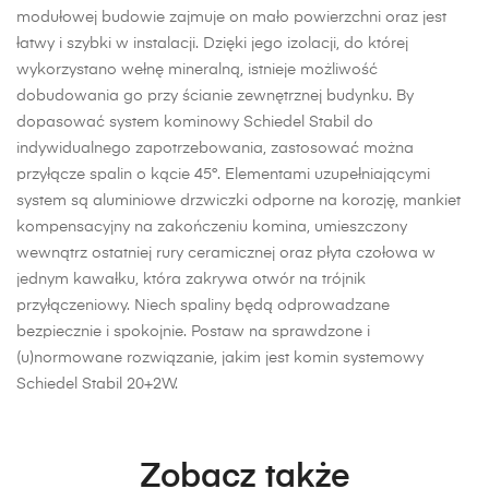
modułowej budowie zajmuje on mało powierzchni oraz jest
łatwy i szybki w instalacji. Dzięki jego izolacji, do której
wykorzystano wełnę mineralną, istnieje możliwość
dobudowania go przy ścianie zewnętrznej budynku. By
dopasować system kominowy Schiedel Stabil do
indywidualnego zapotrzebowania, zastosować można
przyłącze spalin o kącie 45°. Elementami uzupełniającymi
system są aluminiowe drzwiczki odporne na korozję, mankiet
kompensacyjny na zakończeniu komina, umieszczony
wewnątrz ostatniej rury ceramicznej oraz płyta czołowa w
jednym kawałku, która zakrywa otwór na trójnik
przyłączeniowy. Niech spaliny będą odprowadzane
bezpiecznie i spokojnie. Postaw na sprawdzone i
(u)normowane rozwiązanie, jakim jest komin systemowy
Schiedel Stabil 20+2W.
Zobacz także