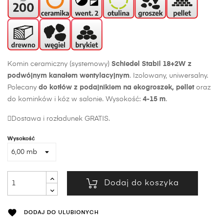
Komin ceramiczny (systemowy)
Schiedel Stabil 18+2W z
podwójnym kanałem wentylacyjnym
. Izolowany, uniwersalny.
Polecany
do kotłów z podajnikiem na ekogroszek, pellet
oraz
do kominków i kóz w salonie. Wysokość:
4-15 m
.
Dostawa i rozładunek GRATIS.
Wysokość
Dodaj do koszyka

DODAJ DO ULUBIONYCH