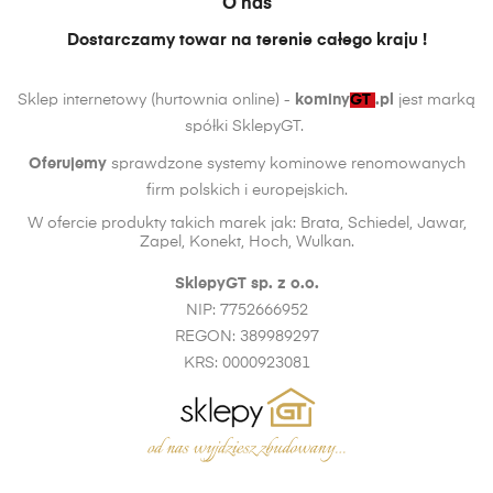
O nas
Dostarczamy towar na terenie całego kraju !
Sklep internetowy (hurtownia online) -
kominy
GT
.pl
jest marką
spółki SklepyGT.
Oferujemy
sprawdzone systemy kominowe renomowanych
firm polskich i europejskich.
W ofercie produkty takich marek jak: Brata, Schiedel, Jawar,
Zapel, Konekt, Hoch, Wulkan.
SklepyGT sp. z o.o.
NIP: 7752666952
REGON: 389989297
KRS: 0000923081