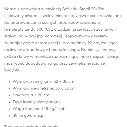
Komin z podwójną wentylacją Schiedel Stabil 20+2W.
Izolowany płytami z wełny mineralnej. Uniwersalne rozwiązanie
do odprowadzania suchych produktów spalania o
temperaturze do 600 °C, z urządzeń grzewczych zasilanych
stałymi paliwami (np. kominek). Trójwarstwowy system
składający się z ceramicznej rury o średnicy 20 cm, izolującej
otuliny oraz obudowy z betonu lekkiego. Komin systemowy
szybki i łatwy w montażu raz zajmujący mało miejsca. Istnieje
możliwość dobudowania go przy zewnętrznej ścianie
budynku.
Wymiary zewnętrzne: 52 x 36 cm
Wymiary wewnętrzne: 36 x 36 cm
Średnica rur: 20 cm
Dwa kanały wentylacyjne
Waga komina: 118 kg/1 mb
30 lat gwarancji