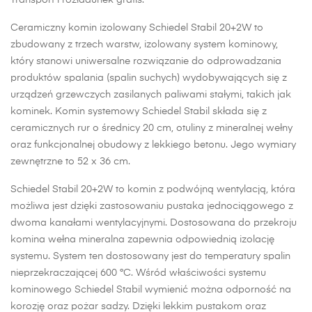
Transport i rozładunek gratis.
Ceramiczny komin izolowany Schiedel Stabil 20+2W to
zbudowany z trzech warstw, izolowany system kominowy,
który stanowi uniwersalne rozwiązanie do odprowadzania
produktów spalania (spalin suchych) wydobywających się z
urządzeń grzewczych zasilanych paliwami stałymi, takich jak
kominek. Komin systemowy Schiedel Stabil składa się z
ceramicznych rur o średnicy 20 cm, otuliny z mineralnej wełny
oraz funkcjonalnej obudowy z lekkiego betonu. Jego wymiary
zewnętrzne to 52 x 36 cm.
Schiedel Stabil 20+2W to komin z podwójną wentylacją, która
możliwa jest dzięki zastosowaniu pustaka jednociągowego z
dwoma kanałami wentylacyjnymi. Dostosowana do przekroju
komina wełna mineralna zapewnia odpowiednią izolację
systemu. System ten dostosowany jest do temperatury spalin
nieprzekraczającej 600 °C. Wśród właściwości systemu
kominowego Schiedel Stabil wymienić można odporność na
korozję oraz pożar sadzy. Dzięki lekkim pustakom oraz